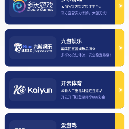
及绿色生活等多个领域展现出强大的引领作用。通过完善体
育基础设施、打造大型赛事平台、构建智慧化运动生态以及
倡导全民参与的健康理念，世博体育正在不断激发城市活
力，塑造更加积极、开放、健康的社会氛围。与此同时，世
博体育还通过多元化的体育活动和创新发展模式，让体育真
正融入大众生活，成为提升居民幸福感的重要组成部分。本
文将从城市经济活力、全民健康理念、智慧体育建设以及城
市文化塑造四个方面，深入探讨世博体育如何引领城市活力
发展与全民健康生活的新趋势，并展望未来体育产业与城市
建设协同发展的广阔前景。
一、体育经济激发城市活力
随着现代城市竞争日趋激烈，体育产业已经成为推动城市经
济发展的新引擎。世博体育通过举办大型体育赛事、建设综
合体育场馆以及引入多元化体育消费模式，不断带动城市商