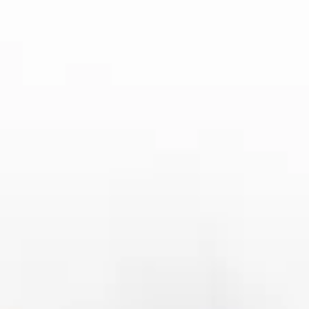
高了居民健康水平，也增进了邻里交流和社会凝聚力。
现代社会工作节奏加快，人们面临较大的生活和工作压力。
体育运动能够有效缓解焦虑、释放压力，并帮助人们保持良
好的心理状态。世博体育通过倡导科学健身理念，让更多人
意识到运动不仅是强身健体的重要方式，更是提高生活质量
的重要途径。
三、智慧体育构建新生态
随着数字技术快速发展，智慧体育正在成为体育产业升级的
重要方向。世博体育积极融合大数据、人工智能以及互联网
技术，推动体育服务向智能化、便捷化方向发展，让体育运
动更加科学、高效，并进一步提升全民参与体验。
智能健身设备和运动数据平台的广泛应用，让人们能够实时
了解自身运动情况。通过智能手环、运动APP以及健康监测