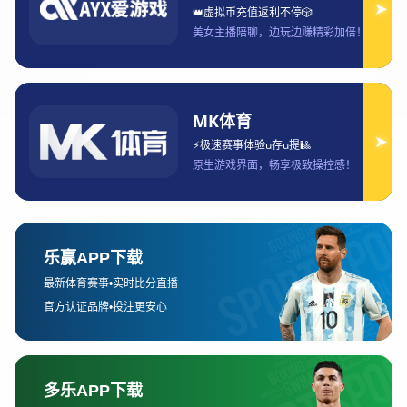
业、旅游、餐饮以及服务业的发展，为城市注入持续增长的
经济动力。越来越多城市开始将体育产业作为战略性产业进
行重点布局，从而实现经济结构优化与消费升级。
大型体育赛事不仅能够吸引大量游客，还能够提升城市知名
度和影响力。世博体育通过高水平赛事运营，促进城市品牌
传播，使城市在国内外形成更高的曝光度。赛事期间，大量
观众、运动员以及媒体的聚集，将有效带动交通、住宿和文
旅产业的发展，形成明显的经济联动效应。
与此同时，体育消费市场也在不断扩大。随着居民生活水平
提升，人们对于运动装备、健身服务以及体育培训的需求持
续增长。世博体育通过打造丰富的体育消费场景，让体育从
单一竞技活动逐渐演变为大众化生活方式，进一步推动城市
消费结构向健康化、多元化方向转型。
体育产业的发展还促进了就业岗位增加。从赛事组织、场馆