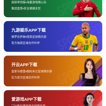
2、个性化运动体验设计
宝马体育的智能化设计不仅体现在硬件设备上，还注重运动
体验的个性化服务。随着消费者对运动需求的多样化，宝马
体育针对不同年龄、性别和运动水平的用户，设计了多种个
性化的运动产品和服务。宝马通过收集用户的健康数据和运
动习惯，利用大数据分析打造个性化的运动方案，确保每个
用户都能根据自身的需求量身定制最适合的运动方式。
例如，宝马推出的一款智能跑步机，能够根据用户的跑步步
伐、跑步速度和体力消耗等实时数据调整跑步机的坡度和速
度，为用户提供精准的训练反馈。这种精准的个性化设计，
能够帮助用户更高效地达到健身目标，避免了传统健身方式
中“盲目跟随”的问题。
不仅如此，宝马还通过虚拟现实技术（VR）为运动者提供
沉浸式的运动体验。用户可以佩戴VR头盔，通过虚拟的跑