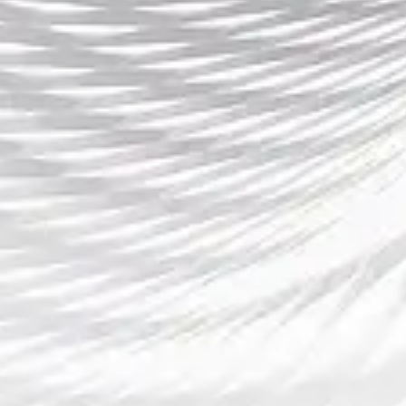
总结：
宝马体育通过智能科技的应用、个性化运动体验设计、智能
化体育场馆建设及跨界合作等多方面的创新，逐步引领了未
来运动潮流的变化。无论是从设备的智能化、运动体验的个
性化，还是场馆管理的智能化，宝马都以其领先的技术和设
计理念推动着体育行业的创新与发展。通过这些创新实践，
宝马不仅为运动爱好者提供了全新的运动方式，还通过智能