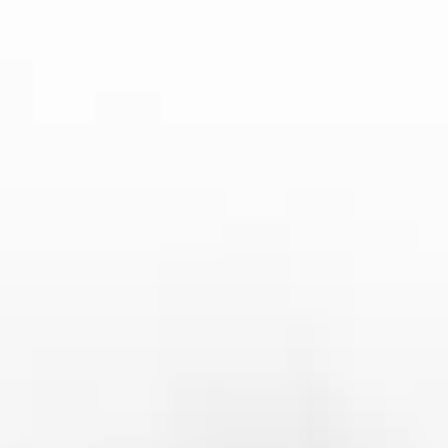
据调节室内的气候，创造一个最适宜运动的环境。
在场馆管理方面，宝马通过引入大数据和云计算技术，为场
馆的运营提供高效的管理解决方案。例如，场馆的观众席位
和运动场地的使用情况都可以通过智能系统实时监控，提前
进行预约和排班，避免场馆资源的浪费。同时，运动员的训
练和比赛数据也可以通过智能化设备进行实时传输，帮助教
练和管理者做出最优决策。
77体育
4、跨界合作与全球布局
宝马体育不仅仅在硬件和场馆建设上进行创新，它还积极拓
展跨界合作与全球布局，以加速智能体育生态的形成。通过
与全球顶级体育赛事、俱乐部以及科技公司合作，宝马进一
步提升了自身在体育领域的品牌影响力与技术优势。