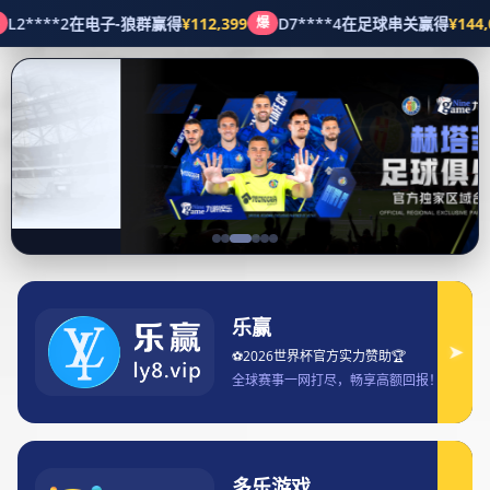
首页
足球赛事
宝马体育引领未来运动潮流打造创新智能化体育体验新生态
宝马体育引领未来运动潮流打
造创新智能化体育体验新生态
2026-04-03 18:26:53
随着科技的飞速发展，体育行业也逐步进入智能化时代。宝
马体育作为行业内的先行者，凭借其在汽车领域的技术优
势，积极开拓智能化体育新领域，打造了一个创新的体育体
验生态系统。宝马体育不仅在智能设备的研发上取得了巨大
突破，还通过其独特的创新理念，逐步引领了未来运动潮