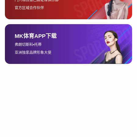
道或运动场景进行训练，仿佛置身于真实的运动环境中。这
种创新的运动方式，不仅极大地提升了运动的趣味性，还帮
助用户在舒适的环境中进行更加丰富的运动尝试。
3、智能化体育场馆的建设
随着智能技术的不断发展，未来体育场馆的建设将不再局限
于传统的建筑设计，更多的高科技元素将被融入其中。宝马
体育积极参与智能体育场馆的研发与建设，通过技术与设计
的结合，打造更智能化、个性化的运动场所。在这些智能化
体育场馆中，科技将改变运动者的每一次互动体验。
宝马智能体育场馆的建设首先关注的是场馆内的智能设备。
场馆内每个设备的操作、控制和维护都可以通过中央控制系
统进行智能化管理。例如，智能照明系统能够根据场地内的
运动情况自动调整亮度，确保运动员在不同环境下始终处于
最佳光照条件下。场馆内的温湿度调节系统也能根据实时数