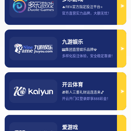
本文以“聚焦今日比赛激战时刻，见证赛场实力与荣耀对
决，全解析精彩瞬间回顾前瞻”为核心，从赛前格局、赛中
激战、关键瞬间以及未来前瞻四个方面，对今日赛事进行系
统而深入的剖析。通过对战术变化、球员表现、心理博弈和
现场氛围的多维解读，全面还原比赛的高光时刻与深层价
值。文章不仅回顾了赛场上令人血脉偾张的精彩瞬间，也对
未来走势进行了理性分析与前瞻判断，力求让读者在回味激
情的同时，更加深刻地理解竞技体育所蕴含的精神力量与荣
耀意义。
一、赛前格局解析
在比赛正式打响之前，赛前格局的分析往往决定了外界对赛
事走向的初步判断。各支参赛队伍通过此前的战绩、阵容调
整以及状态起伏，已经勾勒出一个大致的竞争版图。强队之
间的直接对话，弱旅的搅局可能，都为今日比赛埋下了诸多