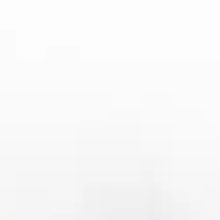
心理层面的因素同样不可忽视。在比分胶着、时间紧迫的情
况下，敢于承担责任、本能选择出手的勇气，往往决定了荣
耀的归属。这种在压力中绽放的表现，正是竞技体育最动人
的部分。
这些被定格的瞬间，不仅成为比赛的记忆符号，也为年轻运
动员树立了榜样。它们提醒人们，真正的精彩往往诞生于挑
战极限、突破自我的那一刻。
四、未来走势前瞻
在回顾激战之后，对未来的展望同样重要。通过今日比赛所
呈现的状态与问题，可以初步判断各支队伍在后续赛程中的
潜力与隐患。状态正佳的队伍有望延续强势，而暴露短板的
球队则需要迅速调整。