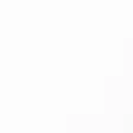
户不仅可
获得一致
。
。首先，
响力和用