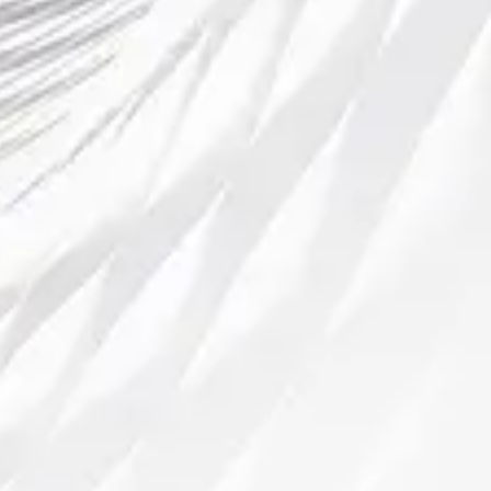
流打造
平台
下一篇 >