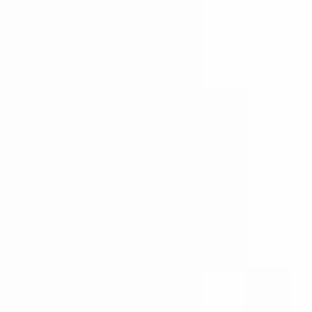
韦德体育全新策略将用户体验置于核
利用虚拟现实、增强现实以及多视角
更强的参与感。
其次，韦德体育通过数据智能化分析
提升了用户的留存率，也增强了平台
77体育平台
另外，平台在社交互动方面也进行了
乐互动的双向交流空间，增强了用户
3、数字化平台驱
韦德体育全新策略的另一个重要方面
实现了赛事管理、用户运营、内容分