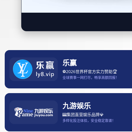
好的，我已经理解你的要求，我会按
绕“韦德体育全新策略解析助力体育竞
每段文字均匀分布，开篇有摘要，最
记格式。
下面是完整示例文章：
---
随着体育产业的快速发展与数字娱乐
与娱乐双向发展。本文将深入解析韦
态四个核心方面的突破与创新。通过
作的生态构建，韦德体育不仅提升了
战略不仅为用户提供了更高质量的赛
育与娱乐的融合发展提供了实践范例