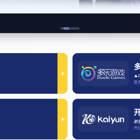
照你提供的格式和内容要求，生成一篇完整的3000字左右文章
技与娱乐双向发展”，分成多个自然段，每个小标题控制在10汉
后有总结归纳。文章会尽量详尽、条理清晰，并且符合你指定的H
融合趋势的加速，韦德体育推出的全新策略正以创新的方式助力
德体育的战略布局，探讨其在竞技赛事、用户体验、数字化平台
精细化的赛事管理、智能化的娱乐互动、数据驱动的用户运营以
体育竞技的专业性与公平性，也丰富了娱乐体验的多样性与趣味
事观赏和娱乐体验，也为体育产业注入了新的活力与发展动力，
。