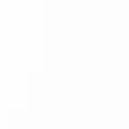
欧洲最佳球员评选风云再
面，平台
起新星巨匠角逐年度荣耀
官上获得
谁将问鼎巅峰之战
足球赛事
2026-07-19 19:59:49
。这不仅
中超赛程安排全面解析新
赛季比赛时间与球队对阵
赛事与娱
安排引关注热点
验。
足球赛事
2026-07-16 16:14:11
等技术，
表现、比