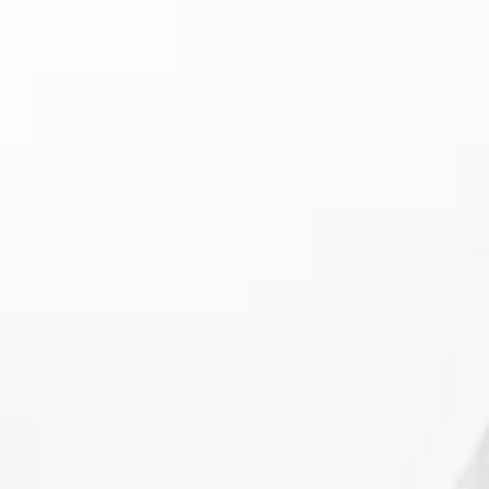
融合，创
群运营，