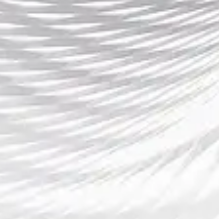
尽可能减少不必要的损失。
总结：
通过对阵容实力、主教练战术调度、球队状态表现以及伤病
与外部因素的分析，我们可以看到，英超冠军的争夺战充满
了变数。曼城依然是最有实力的竞争者，但利物浦、阿森纳
和切尔西等豪门球队在本赛季的表现也不容小觑。每一支豪
门都具备了争夺冠军的潜力，而最终能否脱颖而出，还要看
他们在接下来的比赛中如何应对各种挑战。
英超冠军的归属，最终不仅仅是看谁的阵容最强，谁的战术
最精妙，谁的状态最稳定，还要看谁能在赛季的高压环境下
保持最好的竞技状态，最终走到最后。这一切都需要各支豪
门球队在接下来的比赛中付出巨大的努力，同时还要克服种
种外部干扰，才能争夺到那个梦寐以求的奖杯。