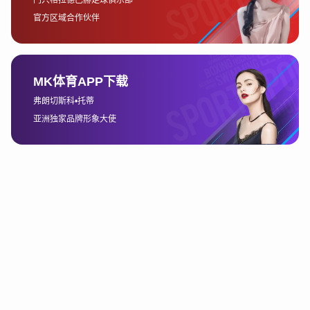
下，也开始展现出其潜力，虽然还需要时间去调整，但不可
否认的是，波切蒂诺的战术理念已经逐渐打下基础。
总的来说，战术调度在英超冠军争夺战中起到了决定性作
用。即便球队的阵容再强，如果没有一个高水平的主教练来
进行合理的战术部署，球队的整体表现可能会大打折扣。相
比之下，像瓜迪奥拉和克洛普这样的顶级主教练，能够在关
键时刻带领球队逆袭，往往是他们能够多次问鼎冠军的原
因。
3、球队的状态与表现
除了阵容和战术，球队的状态和整体表现也是冠军争夺战中
不可忽视的因素。在一整个赛季中，状态的起伏常常决定了
一个球队是否能保持稳定的竞争力。例如，曼城在上赛季末
段的表现非常强势，他们在多个关键场次中展现了极强的心
理素质和竞技状态，最终成功捧起冠军奖杯。而利物浦虽然