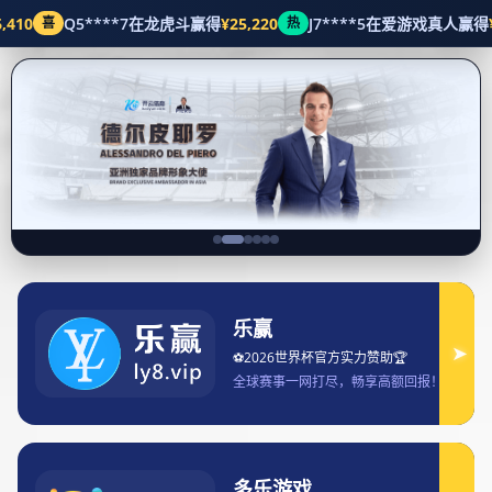
首页
公司新闻
谁将成为英超冠军争夺战的最终赢家各大豪门谁能脱颖而出
谁将成为英超冠军争夺战的最
终赢家各大豪门谁能脱颖而出
2025-08-04 08:29:06
随着英超联赛的激烈角逐进入高潮，关于“谁将成为英超冠
军争夺战的最终赢家”的问题成为球迷和媒体关注的焦点。
从传统的豪门球队到新兴的竞争者，英超赛季的竞争愈发激
烈。多支豪门球队在这个赛季都有着非常强劲的表现，而在
接下来的赛程中，谁能够脱颖而出，最终捧起奖杯，成为英