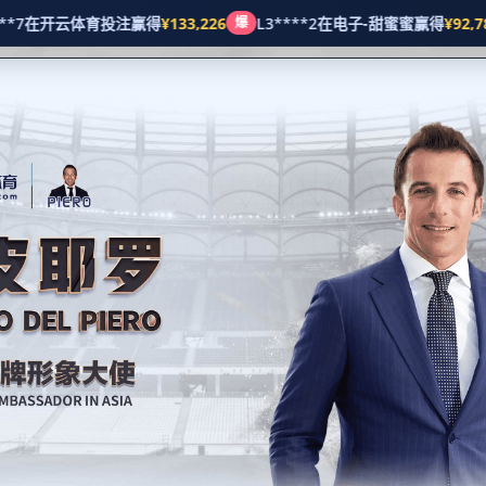
知道77体育
足球赛事
公司新闻
服务方向
沟通77体
尽收眼底观赛新体验平台实时更新互动社区
场回放精彩赛事瞬间
体验平台实时更新互