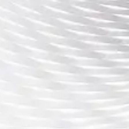
Your name
Your mail
Submit